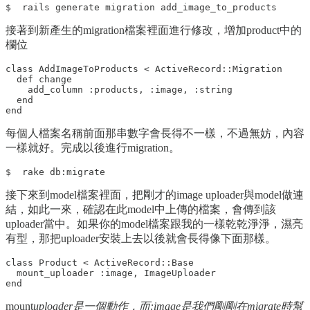
接著到新產生的migration檔案裡面進行修改，增加product中的
欄位
class AddImageToProducts < ActiveRecord::Migration

  def change

    add_column :products, :image, :string

  end

每個人檔案名稱前面那串數字會長得不一樣，不過無妨，內容
一樣就好。完成以後進行migration。
接下來到model檔案裡面，把剛才的image uploader與model做連
結，如此一來，確認在此model中上傳的檔案，會傳到該
uploader當中。如果你的model檔案跟我的一樣乾乾淨淨，濕亮
有型，那把uploader安裝上去以後就會長得像下面那樣。
class Product < ActiveRecord::Base

  mount_uploader :image, ImageUploader

mount
uploader是一個動作，而:image是我們剛剛在migrate時幫