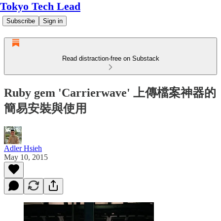
Tokyo Tech Lead
Subscribe
Sign in
Read distraction-free on Substack
Ruby gem 'Carrierwave' 上傳檔案神器的
簡易安裝與使用
Adler Hsieh
May 10, 2015