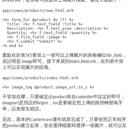
app/views/products/new.html.erb
<%= form_for @product do |f| %>

  Title: <%= f.text_field :title %>

  Description: <%= f.text_area :description %>

  Quantity: <%= f.text_field :quantity %>

  <%= f.file_field :image %>

  <%= f.submit "Submit" %>

重點在於第5行要加上一個可以上傳圖片的表格欄位file_field，
並註明是:image即可。接下來就到index.html.erb，在列表中加
上可以呈現圖片的區塊。
app/views/products/index.html.erb
不管加在哪，只要確定@product有在controller中設定好即可，
image
url是預設的helper，to
s是要確定把上傳的路徑轉變為字
串，以免發生錯誤。
至此，基本的Carrierwave運作就算完成了，只要依照正常程序
把product建立起來，並在選擇檔案時選擇一張圖片，就可以呈