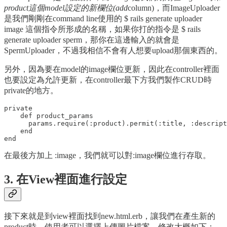
product這個model設定的新欄位(add
column)，而ImageUploader
是我們剛剛在command line使用的 $ rails generate uploader
image 這個指令所形成的名稱，如果你打的指令是 $ rails
generate uploader sperm，那你在這邊輸入的就會是
SpermUploader，不過我相信不會有人想要upload那個東西的。
另外，因為要在model的image欄位更新，因此在controller裡面
也要設定為允許更新，在controller最下方我們製作CRUD時
private的地方。
private

    def product_params

      params.require(:product).permit(:title, :descript
    end

在最後方加上 :image，我們就可以對:image欄位進行存取。
3. 在View裡面進行設定
接下來就是到view裡面找到new.html.erb，讓我們在產生新的
product時，使用者可以選擇上傳圖片檔案。修改大概如下：