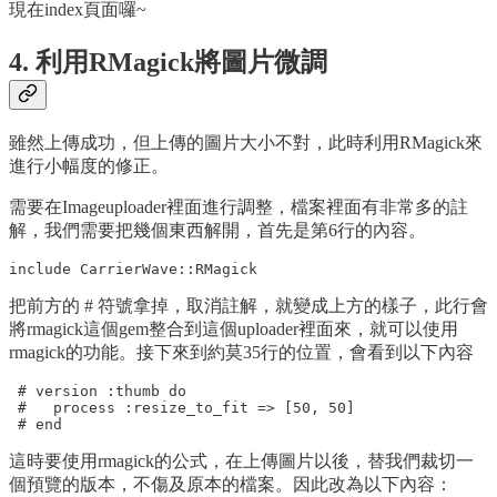
現在index頁面囉~
4. 利用RMagick將圖片微調
雖然上傳成功，但上傳的圖片大小不對，此時利用RMagick來
進行小幅度的修正。
需要在Imageuploader裡面進行調整，檔案裡面有非常多的註
解，我們需要把幾個東西解開，首先是第6行的內容。
把前方的 # 符號拿掉，取消註解，就變成上方的樣子，此行會
將rmagick這個gem整合到這個uploader裡面來，就可以使用
rmagick的功能。接下來到約莫35行的位置，會看到以下內容
 # version :thumb do

 #   process :resize_to_fit => [50, 50]

這時要使用rmagick的公式，在上傳圖片以後，替我們裁切一
個預覽的版本，不傷及原本的檔案。因此改為以下內容：