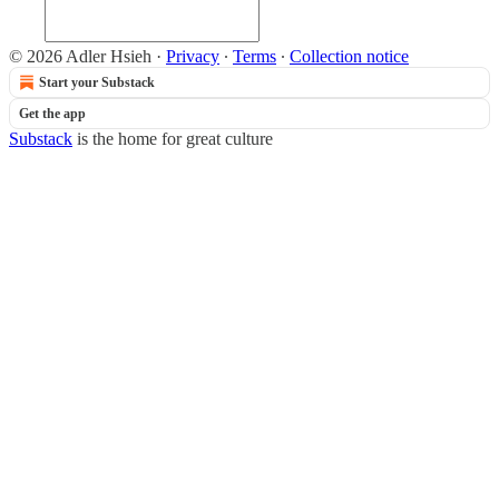
© 2026 Adler Hsieh
·
Privacy
∙
Terms
∙
Collection notice
Start your Substack
Get the app
Substack
is the home for great culture