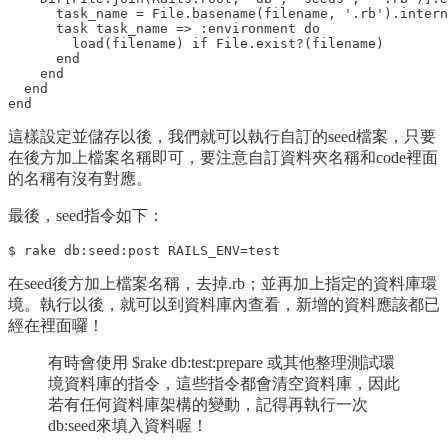
      task_name = File.basename(filename, '.rb').intern
      task task_name => :environment do

        load(filename) if File.exist?(filename)

      end

    end

  end

這樣設定並儲存以後，我們就可以執行自訂的seed檔案，只要
在後方加上檔案名稱即可，要注意自訂資料夾名稱和code裡面
的名稱有沒有對應。
最後，seed指令如下：
在seed後方加上檔案名稱，去掉.rb；並再加上指定的資料庫環
境。執行以後，就可以到資料庫內查看，新增的資料應該都已
經在裡面囉！
有時會使用 $rake db:test:prepare 或其他整理測試環
境資料庫的指令，這些指令都會清空資料庫，因此
若有任何資料庫架構的變動，記得再執行一次
db:seed來填入資料喔！