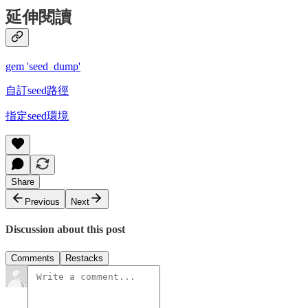
延伸閱讀
gem 'seed_dump'
自訂seed路徑
指定seed環境
Share
Previous
Next
Discussion about this post
Comments
Restacks