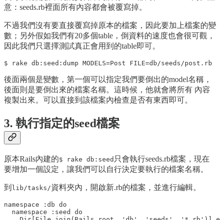
意：seeds.rb裡面所有內容都會被覆寫掉。
不過我們沒有要直接覆寫掉原本的檔案，因此要加上檔案的變
數；另外假如我們有20多個table，倒資料的速度也會很可觀，
因此我們只選擇測試真正會用到的table即可。
後面兩個是變數，第一個可以指定我們要倒出的model名稱，
後面則是要倒出來的檔案名稱。這時候，他就會將所有 內容
複製出來。可以直接到該檔案內檢查是否有東西即可。
3. 執行指定的seed檔案
原本Rails內建的
只會執行seeds.rb檔案，現在
$ rake db:seed
要增加一個設定，讓我們可以自行決定要執行的檔案名稱。
到
資料夾內，開啟新.rb的檔案，並進行編輯。
lib/tasks/
namespace :db do

  namespace :seed do

    Dir[File.join(Rails.root, 'db', 'seeds', '*.rb')].e