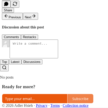
Share
Previous
Next
Discussion about this post
Comments
Restacks
Top
Latest
Discussions
No posts
Ready for more?
Subscribe
© 2026 Adler Hsieh
·
Privacy
∙
Terms
∙
Collection notice