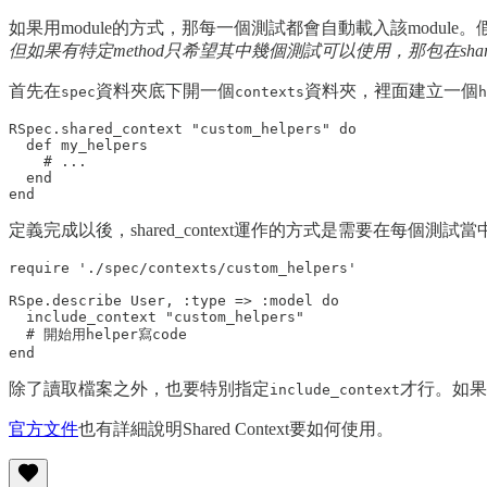
如果用module的方式，那每一個測試都會自動載入該module
但如果有特定method只希望其中幾個測試可以使用，那包在shar
首先在
資料夾底下開一個
資料夾，裡面建立一個
spec
contexts
h
RSpec.shared_context "custom_helpers" do

  def my_helpers

    # ...

  end

定義完成以後，shared_context運作的方式是需要在每個測
require './spec/contexts/custom_helpers'

RSpe.describe User, :type => :model do

  include_context "custom_helpers"

  # 開始用helper寫code

除了讀取檔案之外，也要特別指定
才行。如果
include_context
官方文件
也有詳細說明Shared Context要如何使用。