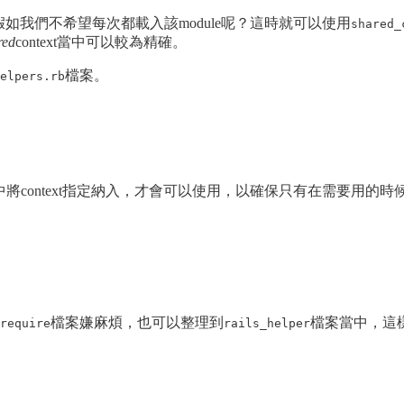
。假如我們不希望每次都載入該module呢？這時就可以使用
shared_
ed
context當中可以較為精確。
檔案。
elpers.rb
試當中將context指定納入，才會可以使用，以確保只有在需要用的時候
檔案嫌麻煩，也可以整理到
檔案當中，這
require
rails_helper