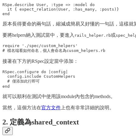
RSpe.describe User, :type => :model do

  it { expect_relation(User, :has_many, :posts)}

原本長得要命的兩句話，縮減成簡易又好懂的一句話，這樣就算連續測試1
要將helpers納入測試當中，要進入
或
rails_helper.rb
spec_hel
require './spec/custom_helpers'

接著在下方的RSpec設定當中添加：
RSpec.configure do |config|

  config.include CsutomHelpers

  # 僅添加此行即可

就可以順利在測試中使用該module內包含的methods。
當然，這個方法在
官方文件
上也有非常詳細的說明。
2. 定義為shared_context