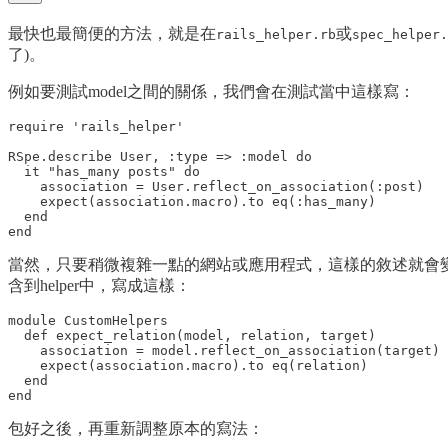
最快也最簡便的方法，就是在
或
rails_helper.rb
spec_helper.
了)。
例如要測試model之間的關係，我們會在測試當中這樣寫：
require 'rails_helper'

RSpe.describe User, :type => :model do

  it "has_many posts" do

    association = User.reflect_on_association(:post)

    expect(association.macro).to eq(:has_many)

  end

當然，只要稍微複雜一點的網站或應用程式，這樣的敘述就會變得
含到helper中，寫成這樣：
module CustomHelpers

  def expect_relation(model, relation, target)

    association = model.reflect_on_association(target)

    expect(association.macro).to eq(relation)

  end

包好之後，再重新調整原本的寫法：