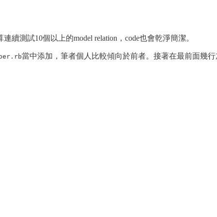
0個以上的model relation，code也會乾淨簡潔。
當中添加，筆者個人比較傾向於前者。接著在最前面幾行
per.rb