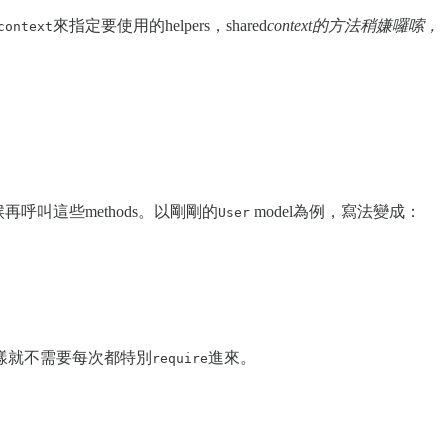
來指定要使用的helpers，shared
context的方法稍嫌囉嗦，
context
再呼叫這些methods。以剛剛的
model為例，寫法變成：
User
樣就不需要每次都特別
進來。
require