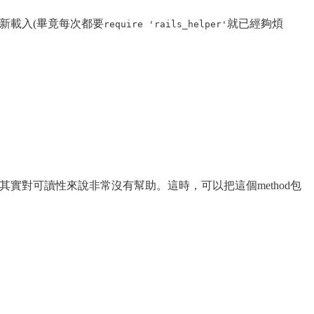
重新載入(畢竟每次都要
就已經夠煩
require 'rails_helper'
其實對可讀性來說非常沒有幫助。這時，可以把這個method包