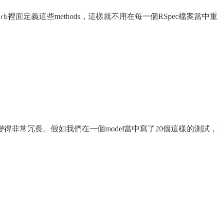
裡面定義這些methods，這樣就不用在每一個RSpec檔案當中
rb
非常冗長。假如我們在一個model當中寫了20個這樣的測試，