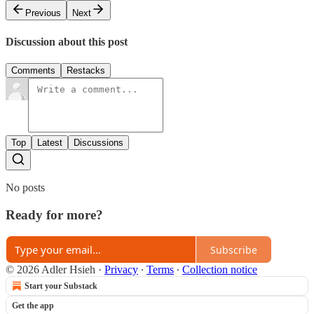
Previous
Next
Discussion about this post
Comments
Restacks
Top
Latest
Discussions
No posts
Ready for more?
Subscribe
© 2026 Adler Hsieh
·
Privacy
∙
Terms
∙
Collection notice
Start your Substack
Get the app