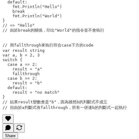
  default:

    fmt.Println("Hello")

    break

    fmt.Println("World")

}

// => "Hello"

// 由於break的關係，印出"World"的指令並不會執行

// 用fallthrough來執行符合case下方的code

var result string

var a, b = 2, 3

switch {

  case a == 2:

    result = "a" 

    fallthrough

  case b == 2:

    result = "b"

  default:

    result = "no match"

}

// 結果result變數會是"b"，因為雖然b的判斷式不成立

Share