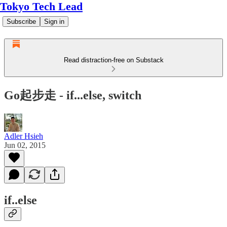
Tokyo Tech Lead
Subscribe
Sign in
Read distraction-free on Substack
Go起步走 - if...else, switch
Adler Hsieh
Jun 02, 2015
if..else