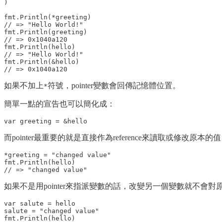
)

fmt.Println(*greeting)

// => "Hello World!"

fmt.Println(greeting)

// => 0x1040a120

fmt.Println(hello)

// => "Hello World!"

fmt.Println(&hello)

如果不加上
符號，pointer變數會回傳記憶體位置。
*
簡單一點的宣告也可以簡化成：
而pointer最重要的就是直接作為reference來讀取或修改原本的
*greeting = "changed value"

fmt.Println(hello)

如果不是用pointer來指派變數的話，改變另一個變數就不會
var salute = hello

salute = "changed value"

fmt.Println(hello)
