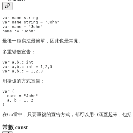
var name string

var name string = "John"

var name = "John"

最後一種寫法最簡單，因此也最常見。
多重變數宣告：
var a,b,c int

var a,b,c int = 1,2,3

用括弧的方式宣告：
var (

  name = "John"

  a, b = 1, 2

在Go當中，只要重複的宣告方式，都可以用
涵蓋起來，包括
()
常數 const