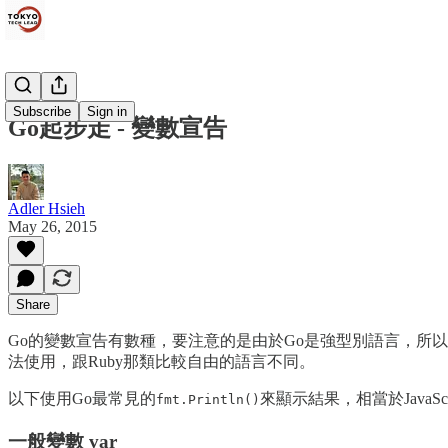
Subscribe
Sign in
Go起步走 - 變數宣告
Adler Hsieh
May 26, 2015
Share
Go的變數宣告有數種，要注意的是由於Go是強型別語言，所以
法使用，跟Ruby那類比較自由的語言不同。
以下使用Go最常見的
來顯示結果，相當於JavaScr
fmt.Println()
一般變數 var