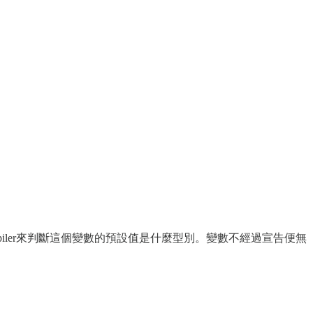
iler來判斷這個變數的預設值是什麼型別。變數不經過宣告便無