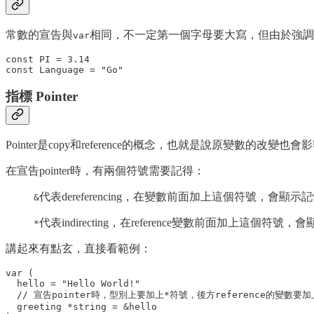
常數的宣告與
相同，不一定第一個字母要大寫，但由於強調
var
const PI = 3.14

指標 Pointer
Pointer是copy和reference的概念，也就是說原變數的改變也會影
在宣告pointer時，有兩個符號需要記得：
代表dereferencing，在變數前面加上這個符號，會顯
&
代表indirecting，在reference變數前面加上這個符
*
講起來有點玄，直接看範例：
var (

  hello = "Hello World!"

  // 宣告pointer時，型別上要加上*符號，後方reference的變數要加
  greeting *string = &hello
