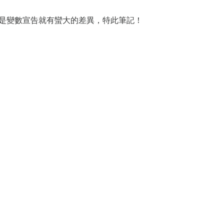
習慣，光是變數宣告就有蠻大的差異，特此筆記！