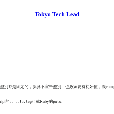
Tokyo Tech Lead
型別都是固定的，就算不宣告型別，也必須要有初始值，讓comp
ipt的
或Ruby的
。
console.log()
puts