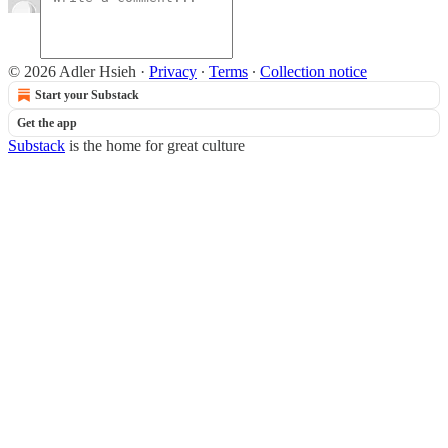
© 2026 Adler Hsieh
·
Privacy
∙
Terms
∙
Collection notice
Start your Substack
Get the app
Substack
is the home for great culture